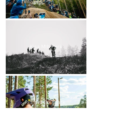
Kisa Mtb Park
Järsvö Bikepark